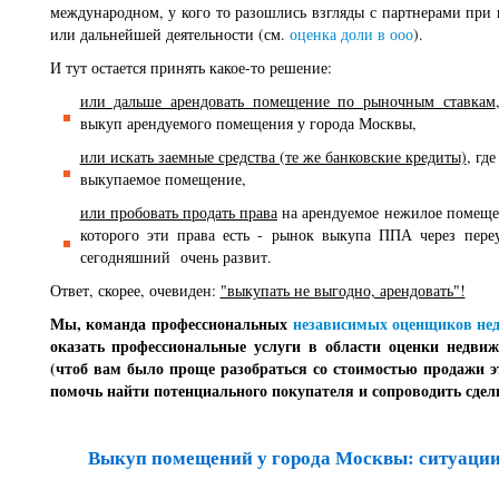
международном, у кого то разошлись взгляды с партнерами при
или дальнейшей деятельности (см.
оценка доли в ооо
).
И тут остается принять какое-то решение:
или дальше арендовать помещение по рыночным ставкам
выкуп арендуемого помещения у города Москвы,
или искать заемные средства (те же банковские кредиты)
, гд
выкупаемое помещение,
или пробовать продать права
на арендуемое нежилое помеще
которого эти права есть - рынок выкупа ППА через пере
сегодняшний очень развит.
Ответ, скорее, очевиден:
"выкупать не выгодно, арендовать"!
Мы, команда
профессиональных
независимых оценщиков не
оказать профессиональные услуги в области оценки недвиж
(чтоб вам было проще разобраться со стоимостью продажи эт
помочь найти потенциального покупателя и сопроводить сдел
Выкуп помещений у города Москвы: ситуации