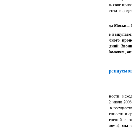
предпринимательства, имеет возможность реализовать свое пра
у города Москвы (159-ФЗ) в лице ДИГМ (Департамента городс
на льготных условиях.
как выкупить помещение у города Москвы 
Основной вопрос:
Наша компания предлагает услуги как по оценке выкупаем
т.ч. как
экспертная организация
в рамках судебного проц
сопровождению процесса выкупа нежилых помещений. Звон
1-333
или приезжайте к нам в офис (
контакты
). П
оможем, оп
В чем заключаются льготы при выкупе арендуемог
Москвы.
Итак, выкуп помещений у города Москвы - особенности: исход
основании действующего Федерального закона от 22 июля 2008
отчуждения недвижимого имущества, находящегося в государств
Российской Федерации или в муниципальной собственности и ар
среднего предпринимательства, и о внесении изменений в от
мы в
Российской Федерации" (с изменениями и дополнениями),
существенных моментов
, а именно: