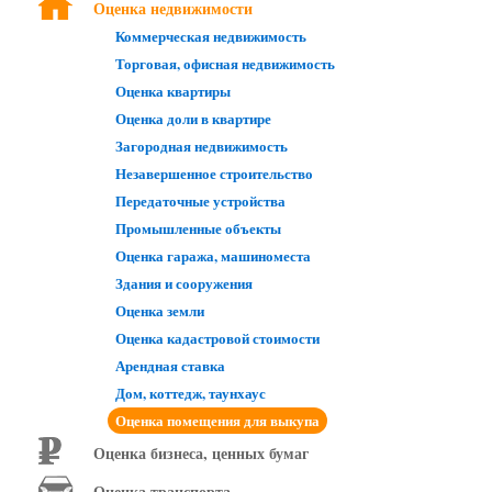
Оценка недвижимости
Договор аренды;
Коммерческая недвижимость
БТИ/техпаспорт;
Торговая, офисная недвижимость
реквизиты Заказчика
Оценка квартиры
Оценка доли в квартире
Загородная недвижимость
Незавершенное строительство
Передаточные устройства
Промышленные объекты
Оценка гаража, машиноместа
Здания и сооружения
Оценка земли
Оценка кадастровой стоимости
Арендная ставка
Дом, коттедж, таунхаус
Оценка помещения для выкупа
Оценка бизнеса, ценных бумаг
Оценка транспорта