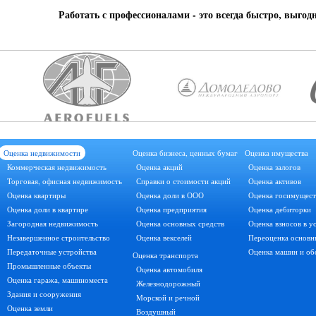
Работать с профессионалами - это всегда быстро, выгод
Оценка недвижимости
Оценка бизнеса, ценных бумаг
Оценка имущества
Коммерческая недвижимость
Оценка акций
Оценка залогов
Торговая, офисная недвижимость
Справки о стоимости акций
Оценка активов
Оценка квартиры
Оценка доли в ООО
Оценка госимущест
Оценка доли в квартире
Оценка предприятия
Оценка дебиторки
Загородная недвижимость
Оценка основных средств
Оценка взносов в у
Незавершенное строительство
Оценка векселей
Переоценка основн
Передаточные устройства
Оценка машин и об
Оценка транспорта
Промышленные объекты
Оценка автомобиля
Оценка гаража, машиноместа
Железнодорожный
Здания и сооружения
Морской и речной
Оценка земли
Воздушный