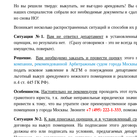
Но вы решили твердо: выкупать, не выгодно арендовать! Вы 
наших специалистов собрали все необходимые документы и сдал
но снова НО!
Возникает несколько распространенных ситуаций и способов их 
Ситуация №1.
Вам не ответил департамент
в установленны
оценщик, но результата нет. (Сразу оговоримся - это не всегда 
имущества, поверьте).
Решение.
Вам необходимо заказать и провести оценку
этого 
компании
,
рекомендованной Арбитражным судом города Москвы
подать исковое заявление в АСГМ о понуждении департамен
льготный выкуп арендуемого нежилого помещения и реализовать
п.4 ст. 445 ГК РФ).
Особенности.
Настоятельно не рекомендуем
проходить этот путь
грамотного юриста, т.к. любые неправильные юридически значи
привести к тому, что вы утратите свое преимущественное пра
+7 (495) 222-1-333
помещения у города Москвы. Звоните
, помож
Ситуация №2.
К вам приезжал оценщик и в установленный ср
договора на выкуп помещения. На подписание этого договор
должны его или подписать на условиях, предлагаемых департ