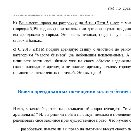
a)
Сумма сделки уменьшена на величину НДС
(18%) по срав
объекта недвижимости. Согласитесь, не мало.
b)
Вы имеете право на рассрочку до 5-ти (Пяти!!!) лет
с мин
(порядка 3,5% годовых) при заключении договора купли-продаж
вы арендовали у города. Это очень неплохо, глядя на уровен
ставок в банках.
c)
С 2013 ДИГМ поднял арендную ставку
с льготной до рыноч
категориям "малого бизнеса" (за небольшим исключением). А
начинаете вести свой бизнес уже на своем объекте недвижим
сдавая площади в аренду, и не платите арендную ставку городу
погашение ежемесячных платежей. Это выгодно!
Выкуп арендованных помещений малым бизнесом
"вы
И вот, казалось бы, ответ на поставленный вопрос очевиден:
арендовать!"
И, вы решили пойти на выкуп нежилого помещени
реализовать свое законное преимущественное право. Что нужно с
разобраться,
имеете ли вы право на льготный выкуп своего 