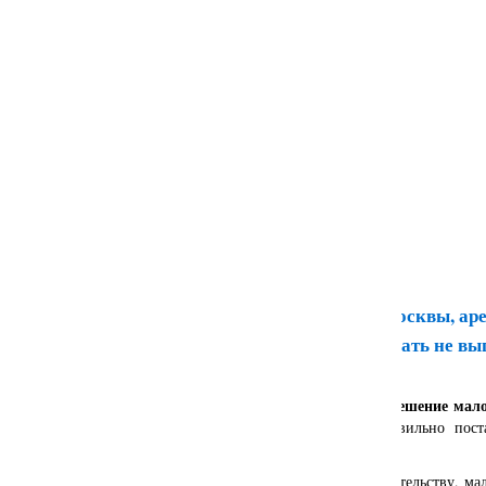
Выкуп нежилых помещений у города Москвы, ар
субъектами малого бизнеса: "выкупать не вы
арендовать"...
Итак, актуальный вопрос, поставленный на разрешение мало
"выкупать не выгодно арендовать"!
Как правильно поста
значимую запятую? Давайте разбираться!
Кратко о главном
: согласно действующему законодательству, ма